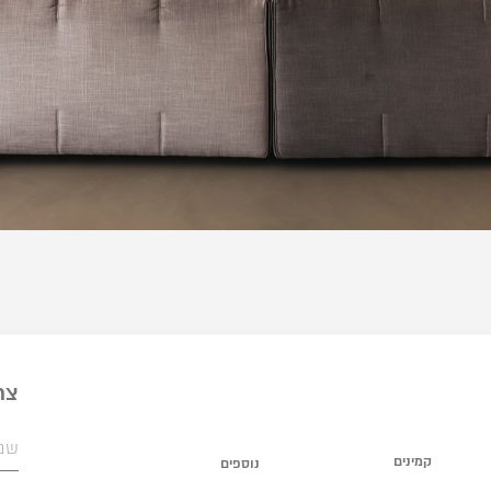
צר
קמינים
נוספים