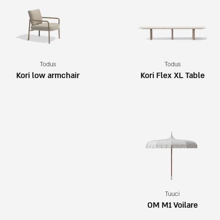
Todus
Todus
Kori low armchair
Kori Flex XL Table
Tuuci
OM M1 Voilare