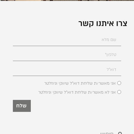
צרו איתנו קשר
אני מאשר/ת שליחת דוא"ל שיווקי וניוזלטר
אני לא מאשר/ת שליחת דוא"ל שיווקי וניוזלטר
שלח