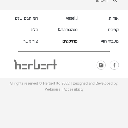
אודות
Vaselli
המותגים שלנו
קמינים
Kalamazoo
בלוג
מטבחי חוץ
פרויקטים
צור קשר
All rights reserved © Herbert ltd 2022 |
Designed and Developed by:
Webnoise
|
Accessibility