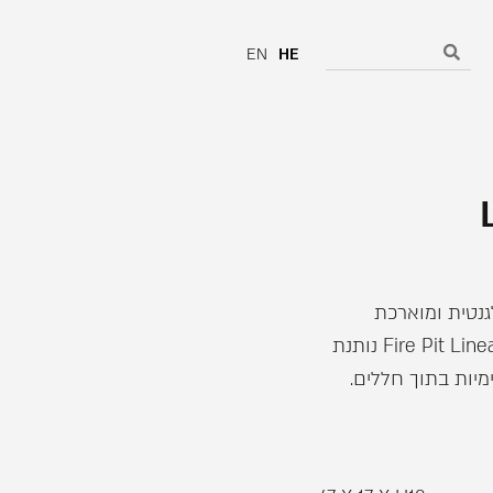
EN
HE
גנטית ומוארכת
ממבער יחיד XL900, ערכת Fire Pit Linear 50 Ethanol נותנת
יות בתוך חללים.