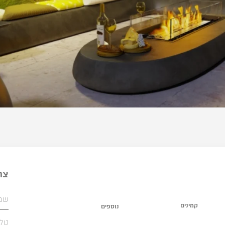
צר
קמינים
נוספים