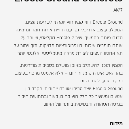
AK47
Ercole Ground הוא קמין חוץ יוקרתי לשריפת עצים,
המשלב עיצוב אדריכלי נקי עם חוויית אירוח חמה ומזמינה.
הדגם פותח כהמשך ישיר ל-Ercole הקלאסי, ושומר על
אותם חומרים איכותיים ופרופורציות מדויקות, תוך ויתור על
תא אחסון העצים ליצירת מראה מינימליסטי ואלגנטי יותר.
הקמין תוכנן להשתלב באופן מושלם בסביבות מודרניות,
בהן האש אינה רק מקור חום – אלא אלמנט מרכזי בעיצוב
ומוקד טבעי להתכנסות.
Ercole Ground יוצר סביבו אווירה ייחודית, מקרב בין
אנשים ומעשיר כל חלל חוץ בחום, באור ובתחושת חיבור
בגרסה הטהורה והבסיסית ביותר של האש.
מידות