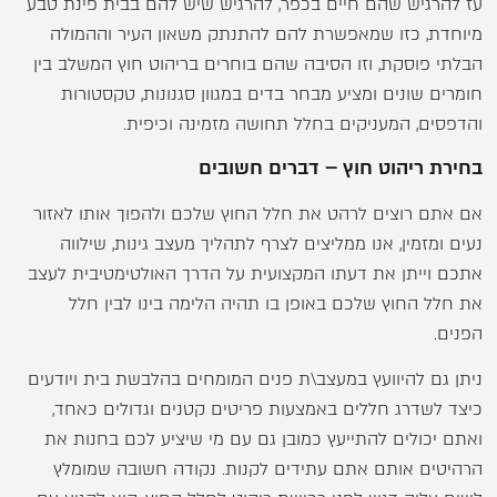
עז להרגיש שהם חיים בכפר, להרגיש שיש להם בבית פינת טבע
מיוחדת, כזו שמאפשרת להם להתנתק משאון העיר וההמולה
הבלתי פוסקת, וזו הסיבה שהם בוחרים בריהוט חוץ המשלב בין
חומרים שונים ומציע מבחר בדים במגוון סגנונות, טקסטורות
והדפסים, המעניקים בחלל תחושה מזמינה וכיפית.
בחירת ריהוט חוץ – דברים חשובים
אם אתם רוצים לרהט את חלל החוץ שלכם ולהפוך אותו לאזור
נעים ומזמין, אנו ממליצים לצרף לתהליך מעצב גינות, שילווה
אתכם וייתן את דעתו המקצועית על הדרך האולטימטיבית לעצב
את חלל החוץ שלכם באופן בו תהיה הלימה בינו לבין חלל
הפנים.
ניתן גם להיוועץ במעצב\ת פנים המומחים בהלבשת בית ויודעים
כיצד לשדרג חללים באמצעות פריטים קטנים וגדולים כאחד,
ואתם יכולים להתייעץ כמובן גם עם מי שיציע לכם בחנות את
הרהיטים אותם אתם עתידים לקנות. נקודה חשובה שמומלץ