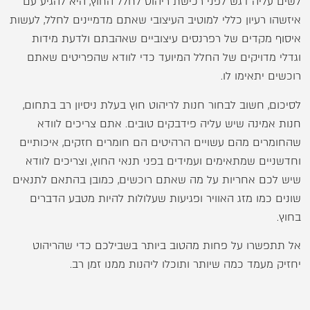
לשים עליה דגש לפני רכישת ריהוט לחלל החוץ, היא להגיע עם
איזשהו רעיון כללי למוטיב העיצובי שאתם מדמיינים לחלל, לעשות
איסוף מקדים של רפרנסים עיצוביים שאהבתם ולדעת מידות
וגדלי מדויקים של החלל המיועד כדי לוודא שהפריטים שאתם
רוכשים יתאימו לו.
לסיכום, חשוב לבחור חנות לריהוט חוץ בעלת ניסיון רב בתחום,
חנות אמינה שיש עליה פידבקים טובים. אתם צריכים לוודא
שהחומרים מהם עשויים הרהיטים הם חומרים חזקים, איכותיים
וחדשניים שמתאימים ועמידים בפני תנאי החוץ, וצריכים לוודא
שיש לכם אחריות על מה שאתם רוכשים, כמובן בהתאם לתנאים
שונים כמו מזג האוויר ופגיעות שעלולות להיות מטבע הדברים
בחוץ.
אל תתפשרו על פחות מהטוב ביותר בשבילכם כדי שהריהוט
יחזיק מעמד כמה שיותר ותוכלו ליהנות ממנו זמן רב.