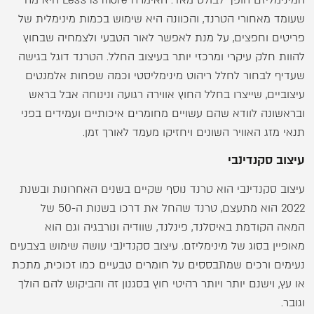
שעומד מאחורי הטרנד, והכוונה היא שימוש בכמות מינימלית של
פריטים וחפצים, על מנת לאפשר לאור הטבעי ולצמחיה שבחוץ
להוות חלק עיקרי ומרכזי יותר בעיצוב החלל. הטרנד דוגל בגישה
שעדיף לבחור לחלל ריהוט מינימליסטי וכמה שפחות אלמנטים
עיצוביים, שייצרו בחלל החוץ אווירה רגועה ונינוחה אבל בראש
ובראשונה לוודא שהם עשויים מחומרים איכותיים ועמידים בפני
תנאי מזג האוויר השונים ויחזיקו מעמד לאורך זמן.
עיצוב סקנדינבי
עיצוב סקנדינבי הוא טרנד נוסף שקיים בשנים האחרונות ובשנת
2022 הוא מתעצם, טרנד שהחל את דרכו בשנות ה-50 של
המאה הקודמת באיסלנד, פינלנד, שוודיה ונורבגיה וגם הוא
מאופיין בסוג של מינימליזם. עיצוב סקנדינבי עושה שימוש בצבעים
נעימים ורכים שמתבססים על חומרים טבעיים כמו זכוכית, מתכת
או עץ, וישנם יותר ויותר רהיטי חוץ בסגנון זה והביקוש להם הולך
וגובר.