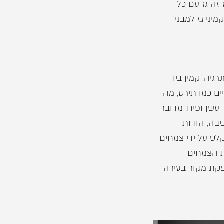
זה גז עם כל
יני גז למבני
גיה. קמין ביו
ם כמו תירס, מה
עשן ופיח. מדובר
יבה, הודות
לט על ידי צמחים
ת הצמחים
פקת מקור בעירה