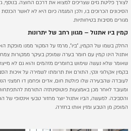
לצורך פליטת גזים שצריכים למצוא את דרכם החוצה. בנוסף, גז 
הסיכונים הכרוכים בו, ולכן המגמה כיום היא לא לאשר הכנסת קמ
מגורים מסיבות בטיחותיות.
קמין ביו אתנול – מגוון רחב של יתרונות
החלק בשמו של הקמין, "ביו", מרמז על המקור ממנו מופקת האנר
אתנול הינו קמין עם חומר בערה שמופק בעיקר ממקורות צמחיי
שאומר שלא נעשה שימוש בחומרים מזהמים והוא גם לא מייצר 
בקמין אקולוגי ונקי, התורם את תרומתו לשמירה על איכות הסב
לעובדה שהבעירה שלו פולטת חום, אדים ופחמן דו חמצני הנק
ומעובד לאחר מכן באמצעות פוטוסינתזה התורמת להתפתחו
והסביבה. למעשה, הביו אתנול יוצר מחזור טבעי אינסופי של ה
המופק מן הטבע ומזין אותו בחזרה.