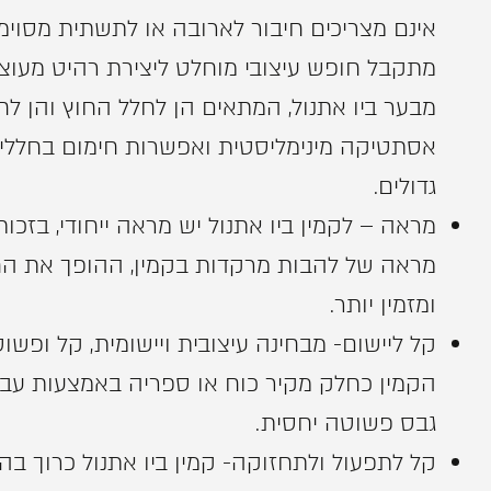
אינם מצריכים חיבור לארובה או לתשתית מסוימת 
מתקבל חופש עיצובי מוחלט ליצירת רהיט מעוצ
מבער ביו אתנול, המתאים הן לחלל החוץ והן לחל
אסתטיקה מינימליסטית ואפשרות חימום בחללים
גדולים.
מראה – לקמין ביו אתנול יש מראה ייחודי, בזכות
מראה של להבות מרקדות בקמין, ההופך את החל
ומזמין יותר.
קל ליישום- מבחינה עיצובית ויישומית, קל ופש
הקמין כחלק מקיר כוח או ספריה באמצעות עבוד
גבס פשוטה יחסית.
קל לתפעול ולתחזוקה- קמין ביו אתנול כרוך 